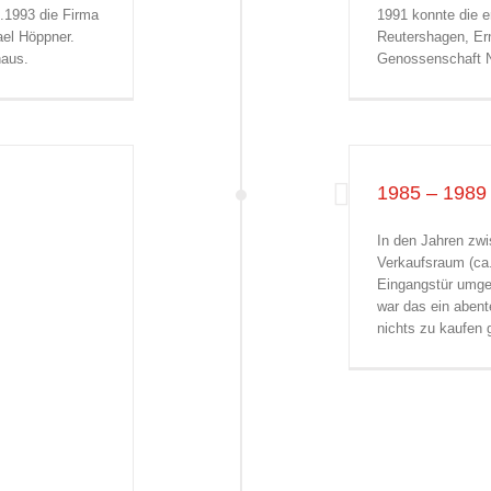
.1993 die Firma
1991 konnte die er
el Höppner.
Reutershagen, Ern
haus.
Genossenschaft N
1985 – 1989
In den Jahren zw
Verkaufsraum (ca.
Eingangstür umge
war das ein abent
nichts zu kaufen 